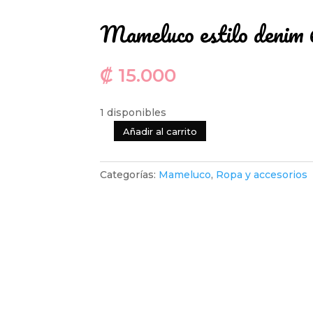
Mameluco estilo denim 
₡
15.000
1 disponibles
Añadir al carrito
Mameluco
estilo
denim
Categorías:
Mameluco
,
Ropa y accesorios
6
a
9
meses
cantidad