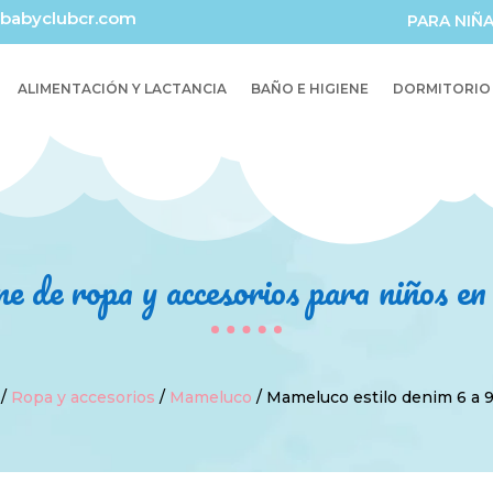
babyclubcr.com
PARA NIÑ
ALIMENTACIÓN Y LACTANCIA
BAÑO E HIGIENE
DORMITORIO
ne de ropa y accesorios para niños e
/
Ropa y accesorios
/
Mameluco
/ Mameluco estilo denim 6 a 