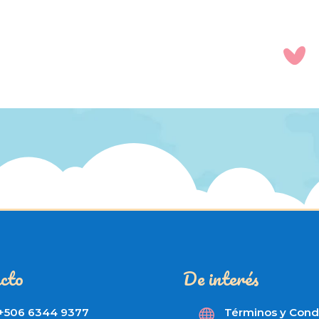
cto
De interés
+506 6344 9377
Términos y Cond
