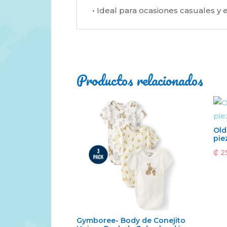
• Ideal para ocasiones casuales y el
Productos relacionados
Old
pie
₡
2
Gymboree- Body de Conejito