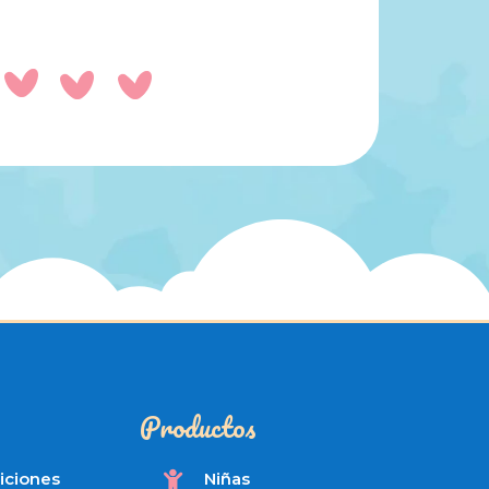
Productos
iciones
Niñas
