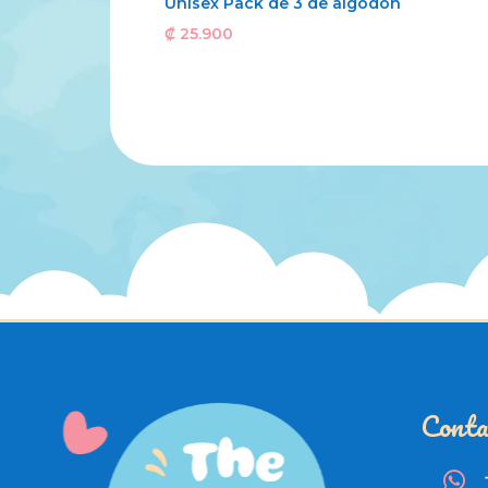
Unisex Pack de 3 de algodón
₡
25.900
Conta
