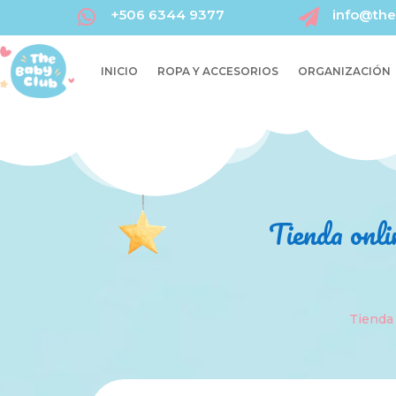
+506 6344 9377
info@the


INICIO
ROPA Y ACCESORIOS
ORGANIZACIÓN
Tienda onli
Tienda