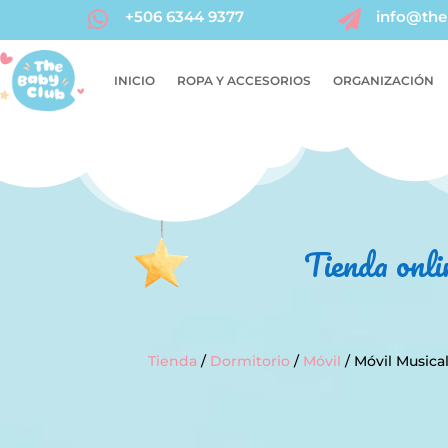
+506 6344 9377
info@the


INICIO
ROPA Y ACCESORIOS
ORGANIZACIÓN
Tienda onli
Tienda
/
Dormitorio
/
Móvil
/ Móvil Musica