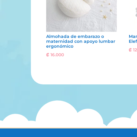
Almohada de embarazo o
Man
maternidad con apoyo lumbar
Ele
ergonómico
₡
12
₡
16.000