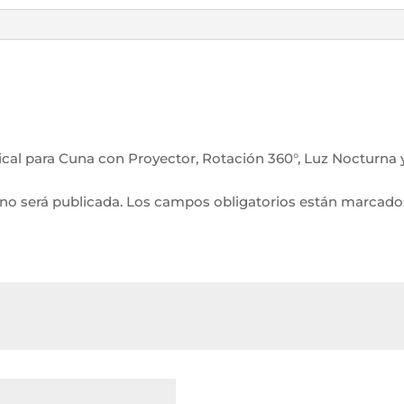
Luz
Nocturna
y
Control
Remoto
–
Juguete
Sensorial
sical para Cuna con Proyector, Rotación 360°, Luz Nocturna
para
Bebé,
no será publicada.
Los campos obligatorios están marcad
celeste
cantidad