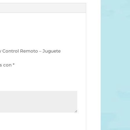
 y Control Remoto – Juguete
os con
*