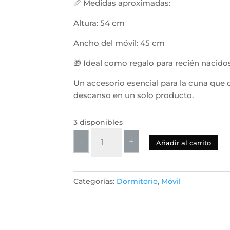
📏 Medidas aproximadas:
Altura: 54 cm
Ancho del móvil: 45 cm
🎁 Ideal como regalo para recién nacid
Un accesorio esencial para la cuna que
descanso en un solo producto.
3 disponibles
Móvil
-
+
Añadir al carrito
Musical
para
Cuna
Categorías:
Dormitorio
,
Móvil
con
Proyector,
Rotación
360°,