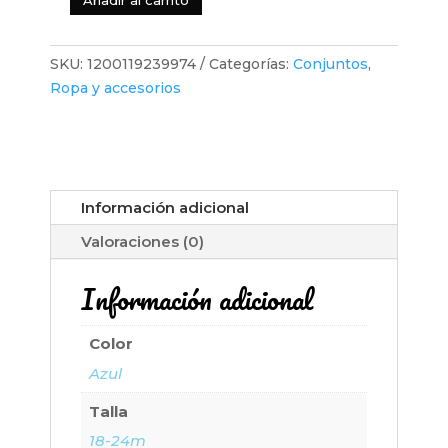
Añadir al carrito
Old
Navy-
Conjunto
SKU:
1200119239974
Categorías:
Conjuntos
,
de
Ropa y accesorios
dos
piezas
para
niña
cantidad
Información adicional
Valoraciones (0)
Información adicional
Color
Azul
Talla
18-24m