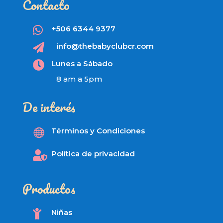
Contacto
+506 6344 9377

info@thebabyclubcr.com

Lunes a Sábado

8 am a 5pm
De interés
Términos y Condiciones

Política de privacidad

Productos
Niñas
