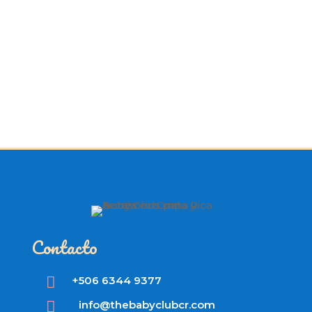
Contacto

+506 6344 9377

info@thebabyclubcr.com