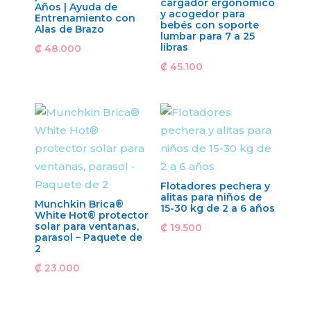
cargador ergonómico
Años | Ayuda de
y acogedor para
Entrenamiento con
bebés con soporte
Alas de Brazo
lumbar para 7 a 25
libras
₡
48.000
₡
45.100
Flotadores pechera y
alitas para niños de
Munchkin Brica®
15-30 kg de 2 a 6 años
White Hot® protector
solar para ventanas,
₡
19.500
parasol – Paquete de
2
₡
23.000