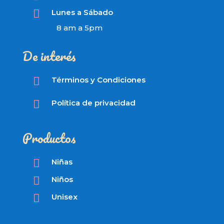

Lunes a Sábado
8 am a 5pm
De interés

Términos y Condiciones

Política de privacidad
Productos

Niñas

Niños

Unisex