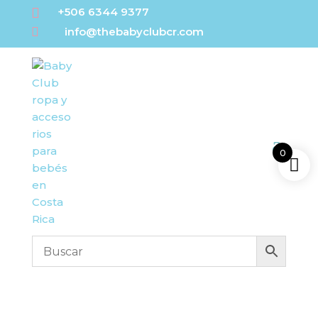

+506 6344 9377

info@thebabyclubcr.com
0