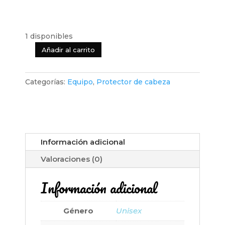
1 disponibles
Añadir al carrito
Protector
de
cabeza
Categorías:
Equipo
,
Protector de cabeza
para
aprender
a
caminar
y
Información adicional
gatear
Valoraciones (0)
/
mochila
Información adicional
acolchada
de
Género
Unisex
seguridad,
trigre