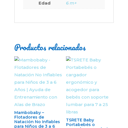
Edad
6 m+
cantidad
Productos relacionados
Mambobaby –
Flotadores de
TSRETE Baby
Natación No Inflables
Portabebés o
para Niños de 3 a 6