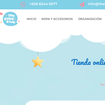
+506 6344 9377
info@the


INICIO
ROPA Y ACCESORIOS
ORGANIZACIÓN
Tienda onli
Ti