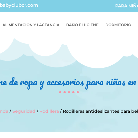
babyclubcr.com
PARA NIÑ
ALIMENTACIÓN Y LACTANCIA
BAÑO E HIGIENE
DORMITORIO
ne de ropa y accesorios para niños e
enda
/
Seguridad
/
Rodillera
/ Rodilleras antideslizantes para b