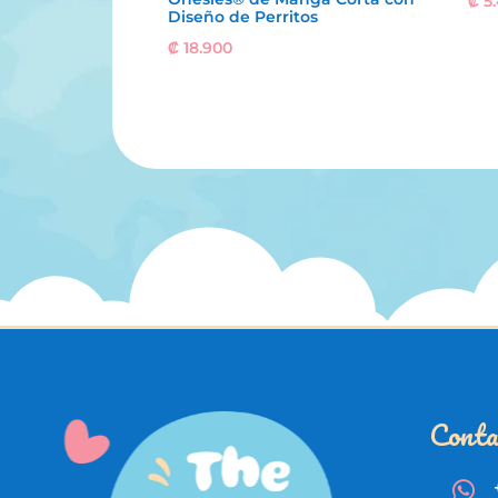
₡
5
Diseño de Perritos
₡
18.900
Conta
