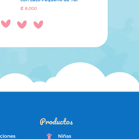
₡
8.000
Productos
iciones
Niñas
