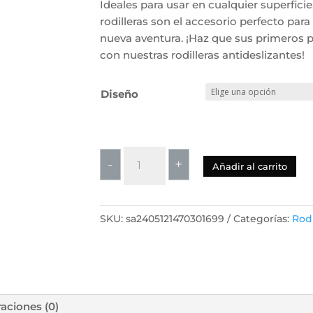
Ideales para usar en cualquier superficie,
rodilleras son el accesorio perfecto pa
nueva aventura. ¡Haz que sus primeros p
con nuestras rodilleras antideslizantes!
Diseño
Rodilleras
-
+
Añadir al carrito
antideslizantes
para
bebés
SKU:
sa2405121470301699
Categorías:
Rodi
cantidad
raciones (0)