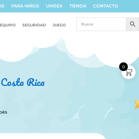
AS
PARA NIÑOS
UNISEX
TIENDA
CONTACTO
EQUIPO
SEGURIDAD
JUEGO
0
n Costa Rica
ebés