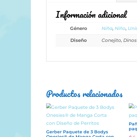
Información adicional
Género
Niña
,
Niño
,
Uni
Diseño
Conejito, Dinos
Productos relacionados
Pañ
paq
Gerber Paquete de 3 Bodys
Onesies® de Manga Corta con