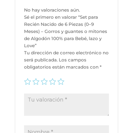
y
No hay valoraciones aún.
guantes
Sé el primero en valorar “Set para
o
Recién Nacido de 6 Piezas (0–9
mitones
Meses) – Gorros y guantes o mitones
de
de Algodón 100% para Bebé, lazo y
Algodón
Love”
100%
Tu dirección de correo electrónico no
para
será publicada.
Los campos
Bebé,
obligatorios están marcados con
*
lazo
y
Love
cantidad