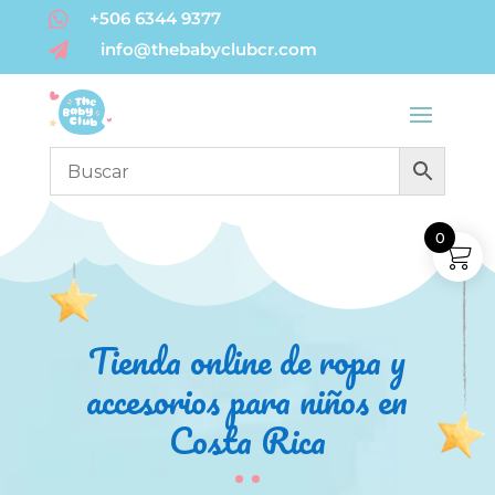

+506 6344 9377
info@thebabyclubcr.com

0
Tienda online de ropa y
accesorios para niños en
Costa Rica