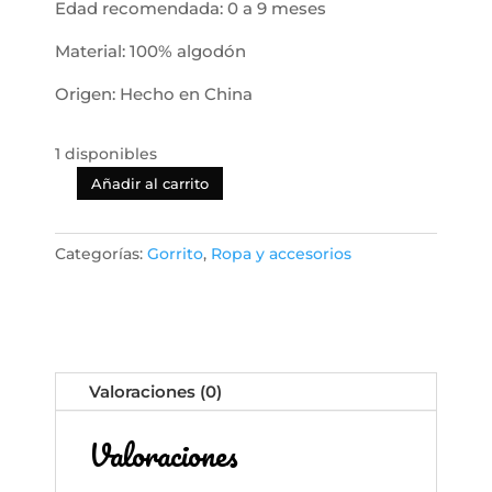
Edad recomendada: 0 a 9 meses
Material: 100% algodón
Origen: Hecho en China
1 disponibles
Añadir al carrito
Set
para
Recién
Categorías:
Gorrito
,
Ropa y accesorios
Nacido
de
6
Piezas
(0–
Valoraciones (0)
9
Meses)
Valoraciones
–
Gorros