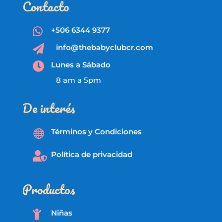
Contacto
+506 6344 9377

info@thebabyclubcr.com

Lunes a Sábado

8 am a 5pm
De interés
Términos y Condiciones

Política de privacidad

Productos
Niñas
