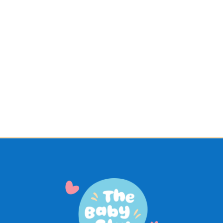
₡
21.200