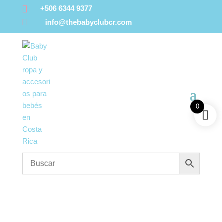

+506 6344 9377

info@thebabyclubcr.com
0