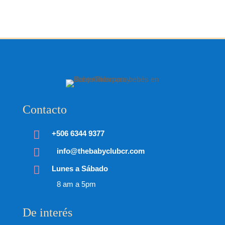
Contacto

+506 6344 9377

info@thebabyclubcr.com

Lunes a Sábado
8 am a 5pm
De interés