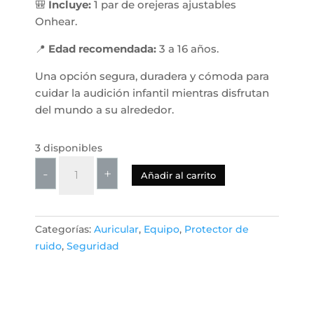
🎒
Incluye:
1 par de orejeras ajustables
Onhear.
📍
Edad recomendada:
3 a 16 años.
Una opción segura, duradera y cómoda para
cuidar la audición infantil mientras disfrutan
del mundo a su alrededor.
3 disponibles
Onhear
-
+
Añadir al carrito
|
Auriculares
Protectores
Categorías:
Auricular
,
Equipo
,
Protector de
con
ruido
,
Seguridad
Cancelación
de
Ruido
para