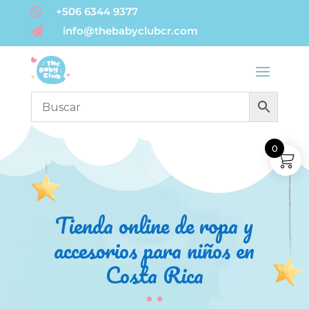

+506 6344 9377
info@thebabyclubcr.com

0
Tienda online de ropa y
accesorios para niños en
Costa Rica