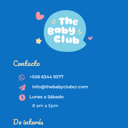
Contacto
+506 6344 9377

info@thebabyclubcr.com

Lunes a Sábado

8 am a 5pm
De interés