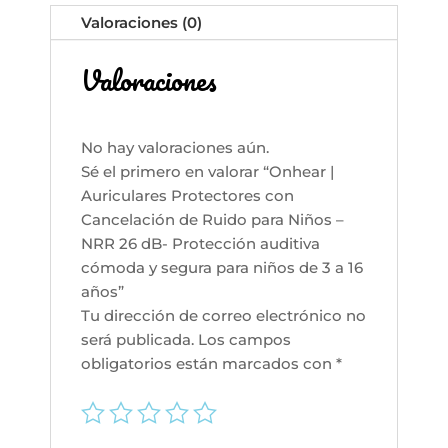
Niños
Valoraciones (0)
–
NRR
Valoraciones
26
dB-
Protección
auditiva
No hay valoraciones aún.
cómoda
Sé el primero en valorar “Onhear |
y
Auriculares Protectores con
segura
Cancelación de Ruido para Niños –
para
NRR 26 dB- Protección auditiva
niños
cómoda y segura para niños de 3 a 16
de
años”
3
Tu dirección de correo electrónico no
a
será publicada.
Los campos
16
obligatorios están marcados con
*
años
cantidad